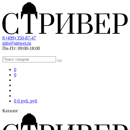
8 (499) 350-87-47
info@striwer.ru
Пн-Пт: 09:00-18:00
0
0
0
0 руб.
руб
Каталог