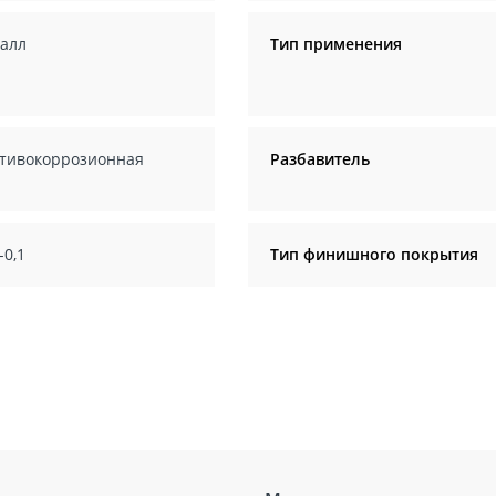
алл
Тип применения
тивокоррозионная
Разбавитель
-0,1
Тип финишного покрытия