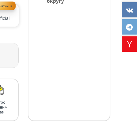
округу
зыгрыш
icial
тро
авим
аз