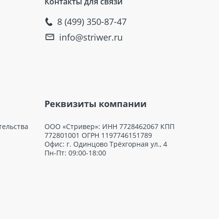
Контакты для связи
8 (499) 350-87-47
info@striwer.ru
Реквизиты компании
тельства
ООО «Стривер»: ИНН 7728462067 КПП
772801001 ОГРН 1197746151789
Офис: г. Одинцово Трёхгорная ул., 4
Пн-Пт: 09:00-18:00