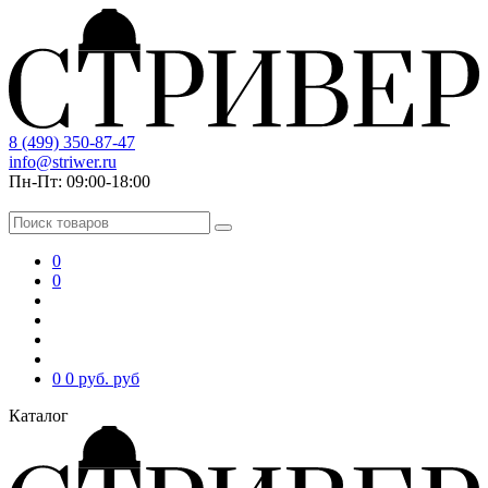
8 (499) 350-87-47
info@striwer.ru
Пн-Пт: 09:00-18:00
0
0
0
0 руб.
руб
Каталог