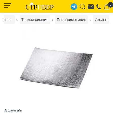
0
лавная
Теплоизоляция
Пенополиэтилен
Изолон
Изолонтейп