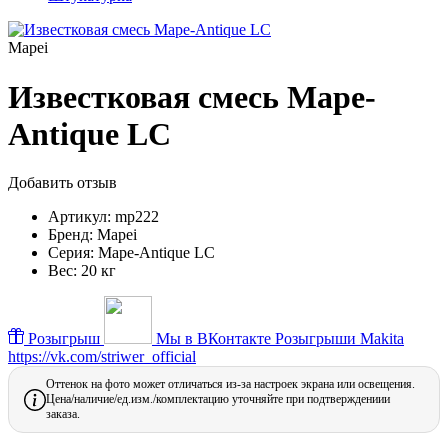
Mapei
Известковая смесь Mape-
Antique LC
Добавить отзыв
Артикул:
mp222
Бренд:
Mapei
Серия:
Mape-Antique LC
Вес:
20 кг
Розыгрыш
Мы в ВКонтакте
Розыгрыши Makita
https://vk.com/striwer_official
Оттенок на фото может отличаться из-за настроек экрана или освещения.
Цена/наличие/ед.изм./комплектацию уточняйте при подтверждениии
заказа.