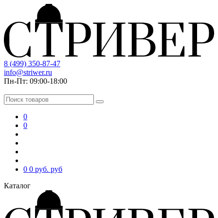
8 (499) 350-87-47
info@striwer.ru
Пн-Пт: 09:00-18:00
0
0
0
0 руб.
руб
Каталог