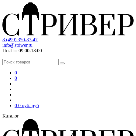
8 (499) 350-87-47
info@striwer.ru
Пн-Пт: 09:00-18:00
0
0
0
0 руб.
руб
Каталог