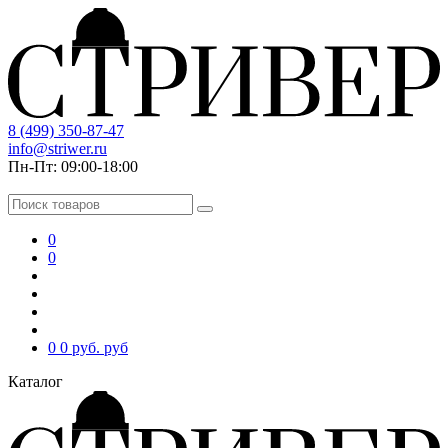
8 (499) 350-87-47
info@striwer.ru
Пн-Пт: 09:00-18:00
0
0
0
0 руб.
руб
Каталог