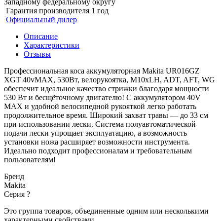
Западному федеральному округу
Гарантия производителя 1 год
Официальный дилер
Описание
Характеристики
Отзывы
Профессиональная к
оса аккумуляторная Makita UR016GZ
XGT 40vMAX, 530Вт, велорукоятка, М10xLH, ADT, AFT, WG
обеспечит идеальное качество стрижки благодаря мощности
530 Вт и бесщёточному двигателю! С аккумулятором 40V
MAX и удобной велосипедной рукояткой легко работать
продолжительное время. Широкий захват травы — до 33 см
при использовании лески. Система полуавтоматической
подачи лески упрощает эксплуатацию, а возможность
установки ножа расширяет возможности инструмента.
Идеально подходит профессионалам и требовательным
пользователям!
Бренд
Makita
Серия
?
Это группа товаров, объединенные одним или несколькими
характерными свойствами