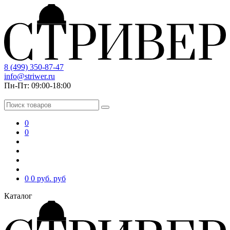
8 (499) 350-87-47
info@striwer.ru
Пн-Пт: 09:00-18:00
0
0
0
0 руб.
руб
Каталог