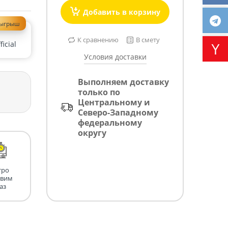
Добавить в корзину
зыгрыш
К сравнению
В смету
icial
Условия доставки
Выполняем доставку
только по
Центральному и
Северо-Западному
федеральному
округу
тро
авим
аз