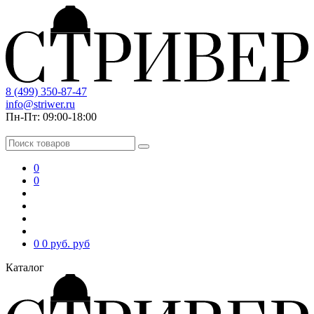
8 (499) 350-87-47
info@striwer.ru
Пн-Пт: 09:00-18:00
0
0
0
0 руб.
руб
Каталог