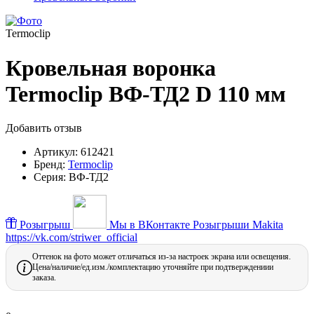
Termoclip
Кровельная воронка
Termoclip ВФ-ТД2 D 110 мм
Добавить отзыв
Артикул:
612421
Бренд:
Termoclip
Серия:
ВФ-ТД2
Розыгрыш
Мы в ВКонтакте
Розыгрыши Makita
https://vk.com/striwer_official
Оттенок на фото может отличаться из-за настроек экрана или освещения.
Цена/наличие/ед.изм./комплектацию уточняйте при подтверждениии
заказа.