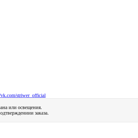
vk.com/striwer_official
рана или освещения.
одтверждениии заказа.