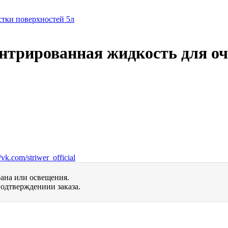
ентрированная жидкость для о
vk.com/striwer_official
рана или освещения.
одтверждениии заказа.