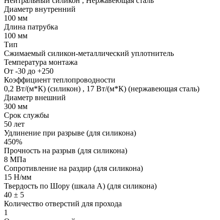
Нейтральный силикон
,
Нержавеющая сталь
Диаметр внутренний
100 мм
Длина патрубка
100 мм
Тип
Сжимаемый силикон-металлический уплотнитель
Температура монтажа
От -30 до +250
Коэффициент теплопроводности
0,2 Вт/(м*К) (силикон)
,
17 Вт/(м*К) (нержавеющая сталь)
Диаметр внешний
300 мм
Срок службы
50 лет
Удлинение при разрыве (для силикона)
450%
Прочность на разрыв (для силикона)
8 МПа
Сопротивление на раздир (для силикона)
15 Н/мм
Твердость по Шору (шкала А) (для силикона)
40 ± 5
Количество отверстий для прохода
1