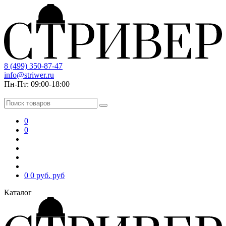
8 (499) 350-87-47
info@striwer.ru
Пн-Пт: 09:00-18:00
0
0
0
0 руб.
руб
Каталог