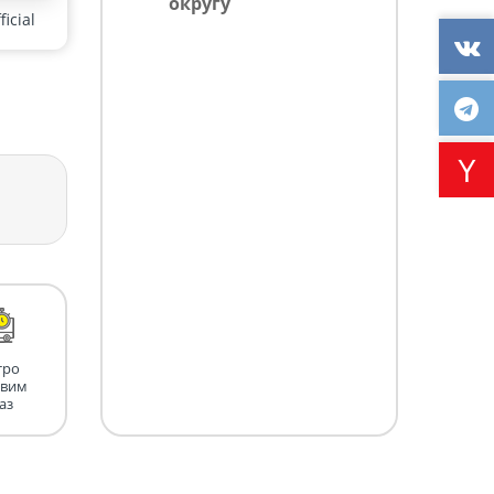
округу
icial
тро
авим
аз