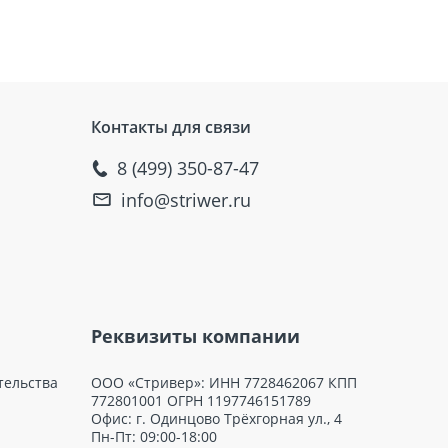
Контакты для связи
8 (499) 350-87-47
info@striwer.ru
Реквизиты компании
тельства
ООО «Стривер»: ИНН 7728462067 КПП
772801001 ОГРН 1197746151789
Офис: г. Одинцово Трёхгорная ул., 4
Пн-Пт: 09:00-18:00