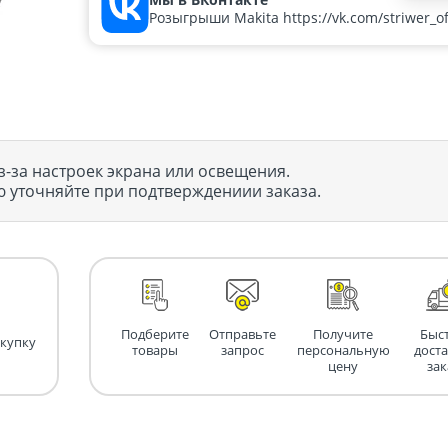
Розыгрыши Makita https://vk.com/striwer_off
з-за настроек экрана или освещения.
 уточняйте при подтверждениии заказа.
Подберите
Отправьте
Получите
Быс
окупку
товары
запрос
персональную
дост
цену
зак