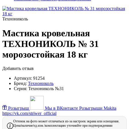
Технониколь
Мастика кровельная
ТЕХНОНИКОЛЬ № 31
морозостойкая 18 кг
Добавить отзыв
Артикул:
91254
Бренд:
Технониколь
Серия:
Технониколь №31
Розыгрыш
Мы в ВКонтакте
Розыгрыши Makita
https://vk.com/striwer_official
Оттенок на фото может отличаться из-за настроек экрана или освещения.
Цена/наличие/ед.изм./комплектацию уточняйте при подтверждениии