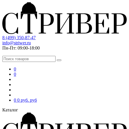
8 (499) 350-87-47
info@striwer.ru
Пн-Пт: 09:00-18:00
0
0
0
0 руб.
руб
Каталог