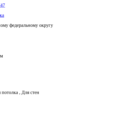
747
ка
ному федеральному округу
мм
 потолка
,
Для стен