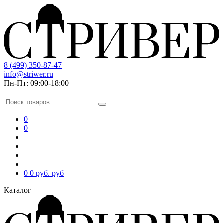
8 (499) 350-87-47
info@striwer.ru
Пн-Пт: 09:00-18:00
0
0
0
0 руб.
руб
Каталог