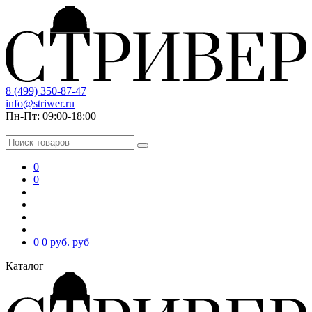
8 (499) 350-87-47
info@striwer.ru
Пн-Пт: 09:00-18:00
0
0
0
0 руб.
руб
Каталог