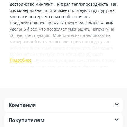
достоинство минплит – низкая теплопроводность. Так
же, минеральная плита имеет плотную структуру, не
мнется и не теряет своих свойств очень
продолжительное время. У такого материала малый
удельный вес, что позволяет уменьшить нагрузку на
общую конструкцию. Минплиты изготавливают из
минеральной ваты на основе горных пород путем
добавления синтетического связующего. Благодаря
волокнистой структуре этот материал обладает
отличными звукоизолирующими качествами. К тому
же, он является негорючим и пожаробезопасным.
Минераловатные плиты востребованы при
утеплении потолка, стен, чердаков, мансард,
водоснабжающих и отопительных коммуникации,
железобетонных конструкций.
Компания
Покупателям