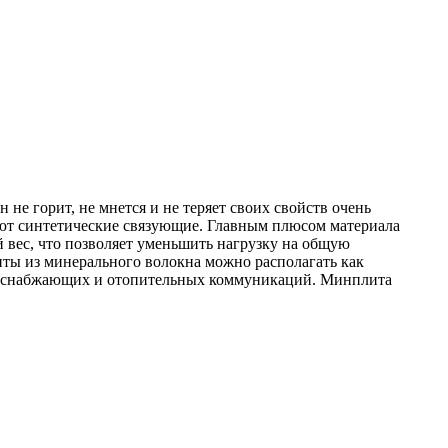
е горит, не мнется и не теряет своих свойств очень
яют синтетические связующие. Главным плюсом материала
й вес, что позволяет уменьшить нагрузку на общую
иты из минерального волокна можно располагать как
 водоснабжающих и отопительных коммуникаций. Минплита