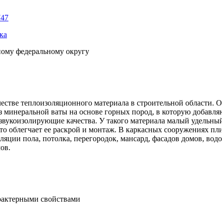
747
ка
ному федеральному округу
ве теплоизоляционного материала в строительной области. Он н
 минеральной ваты на основе горных пород, в которую добавл
 звукоизолирующие качества. У такого материала малый удельны
о облегчает ее раскрой и монтаж. В каркасных сооружениях пл
золяции пола, потолка, перегородок, мансард, фасадов домов,
ов.
рактерными свойствами