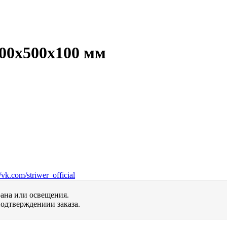
0х500х100 мм
vk.com/striwer_official
рана или освещения.
одтверждениии заказа.