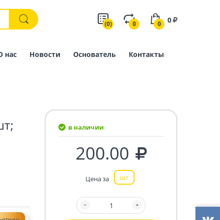
0
(0)
0
0
О нас
Новости
Основатель
Контакты
шт;
в наличии
200.00
шт
Цена за
зыгрыш