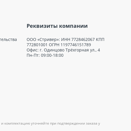
Реквизиты компании
тельства
ООО «Стривер»: ИНН 7728462067 КПП
772801001 ОГРН 1197746151789
Офис: г. Одинцово Трёхгорная ул., 4
Пн-Пт: 09:00-18:00
 и комплектацию уточняйте при подтверждении заказа у