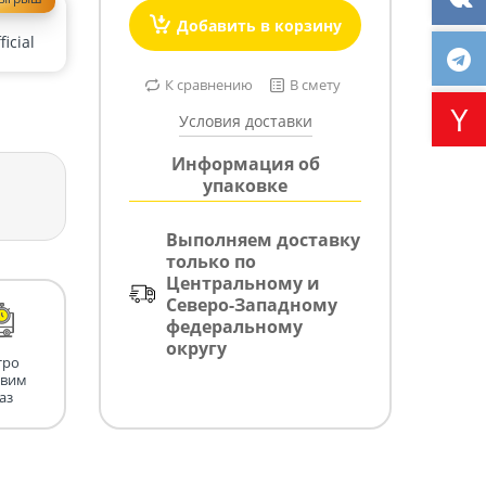
Добавить в корзину
icial
К сравнению
В смету
Условия доставки
Информация об
упаковке
Выполняем доставку
только по
Центральному и
Северо-Западному
федеральному
округу
тро
авим
аз