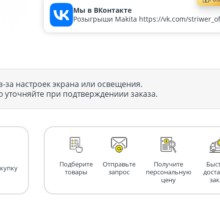
Мы в ВКонтакте
Розыгрыши Makita https://vk.com/striwer_off
з-за настроек экрана или освещения.
 уточняйте при подтверждениии заказа.
Подберите
Отправьте
Получите
Быс
окупку
товары
запрос
персональную
дост
цену
зак