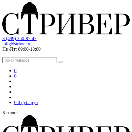
8 (499) 350-87-47
info@striwer.ru
Пн-Пт: 09:00-18:00
0
0
0
0 руб.
руб
Каталог