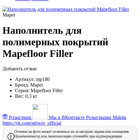
Mapei
Наполнитель для
полимерных покрытий
Mapefloor Filler
Добавить отзыв
Артикул:
mp180
Бренд:
Mapei
Серия:
Mapefloor Filler
Вес:
0,3 кг
Розыгрыш
Мы в ВКонтакте
Розыгрыши Makita
https://vk.com/striwer_official
Оттенок на фото может отличаться из-за настроек экрана или освещения.
Цена/наличие/ед.изм./комплектацию уточняйте при подтверждениии