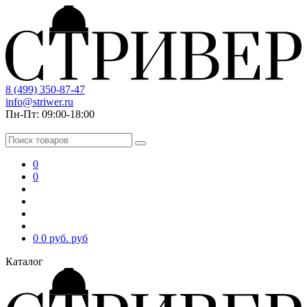
8 (499) 350-87-47
info@striwer.ru
Пн-Пт: 09:00-18:00
0
0
0
0 руб.
руб
Каталог