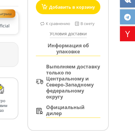
Добавить в корзину
зыгрыш
К сравнению
В смету
icial
Условия доставки
Информация об
упаковке
Выполняем доставку
только по
Центральному и
Северо-Западному
федеральному
округу
тро
авим
Официальный
аз
дилер