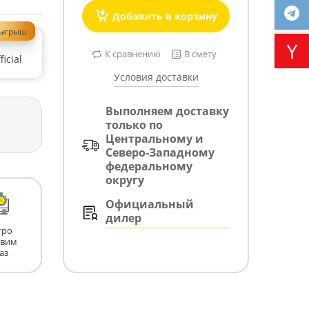
Добавить в корзину
зыгрыш
К сравнению
В смету
icial
Условия доставки
Выполняем доставку
только по
Центральному и
Северо-Западному
федеральному
округу
Официальный
дилер
тро
авим
аз