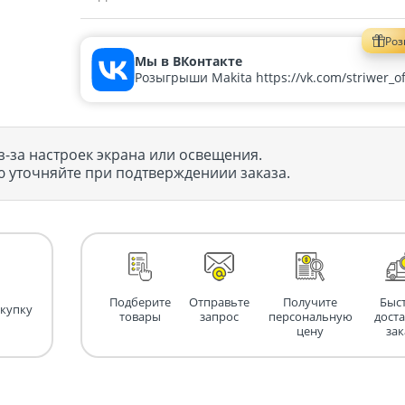
Ро
Мы в ВКонтакте
Розыгрыши Makita https://vk.com/striwer_off
з-за настроек экрана или освещения.
 уточняйте при подтверждениии заказа.
Подберите
Отправьте
Получите
Быс
окупку
товары
запрос
персональную
дост
цену
зак