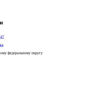
ки
747
ка
ному федеральному округу