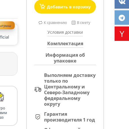
Добавить в корзину
К сравнению
В смету
зыгрыш
Условия доставки
icial
Комплектация
Информация об
упаковке
Выполняем доставку
только по
Центральному и
Северо-Западному
федеральному
округу
тро
авим
Гарантия
аз
производителя 1 год