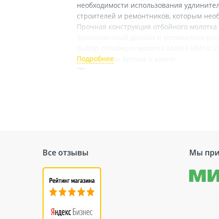
необходимости использования удлинител
строителей и ремонтников, которым нео
Прочная конструкция отбойного молотка
Эргономичный дизайн и оптимально рас
Выбор отбойного молотка Makita HM1812
разрушению бетона и камня.
Технические харак
Бренд
Тип
Мощность
Тип патрона
Все отзывы
Мы при
Сила удара
Вес