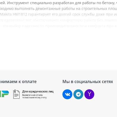
ей. Инструмент специально разработан для работы по бетону, 
бходимо выполнять демонтажные работы на строительных площ
 Makita HM1812 гарантирует его долгий срок службы даже при 
пределенный вес обеспечивают комфортную работу без лишнег
 - это выбор надежности, производительности и комфорта при
теристики
Makita
Электричекий
2000 Вт
Шестигранный
нимаем к оплате
Мы в социальных сетях
72.8 Дж
31.3 кг