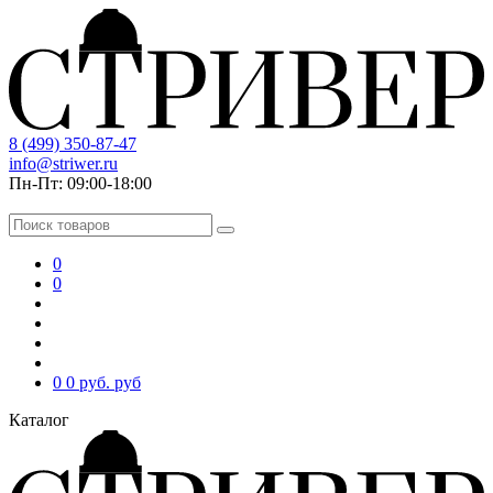
8 (499) 350-87-47
info@striwer.ru
Пн-Пт: 09:00-18:00
0
0
0
0 руб.
руб
Каталог