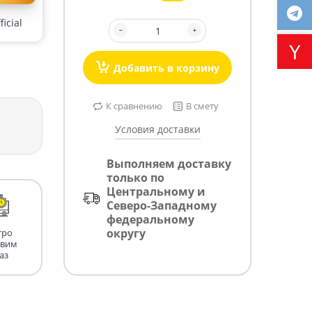
icial
Добавить в корзину
К сравнению
В смету
Условия доставки
Выполняем доставку
только по
Центральному и
Северо-Западному
федеральному
округу
тро
авим
аз