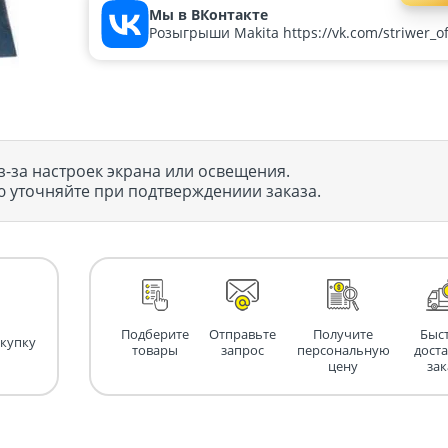
Мы в ВКонтакте
Розыгрыши Makita https://vk.com/striwer_off
з-за настроек экрана или освещения.
 уточняйте при подтверждениии заказа.
Подберите
Отправьте
Получите
Быс
окупку
товары
запрос
персональную
дост
цену
зак