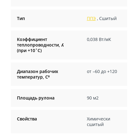
Тип
ППЭ
,
Сшитый
Коэффициент
0,038 Вт/мК
теплопроводности, ʎ
(при +10˚С)
Диапазон рабочих
от –60 до +120
температур, С⁰
Площадь рулона
90 м2
Свойства
Химически
сшитый