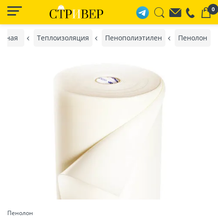
0
авная
Теплоизоляция
Пенополиэтилен
Пенолон
Пенолон