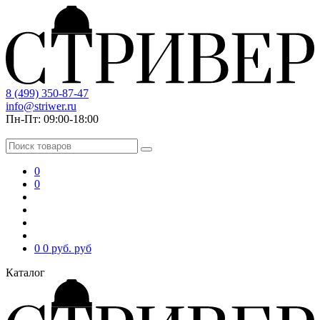
8 (499) 350-87-47
info@striwer.ru
Пн-Пт: 09:00-18:00
0
0
0
0 руб.
руб
Каталог