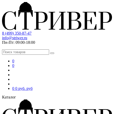
8 (499) 350-87-47
info@striwer.ru
Пн-Пт: 09:00-18:00
0
0
0
0 руб.
руб
Каталог