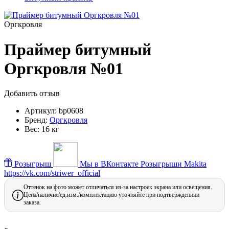
Оргкровля
Праймер битумный
Оргкровля №01
Добавить отзыв
Артикул:
bp0608
Бренд:
Оргкровля
Вес:
16 кг
Розыгрыш
Мы в ВКонтакте
Розыгрыши Makita
https://vk.com/striwer_official
Оттенок на фото может отличаться из-за настроек экрана или освещения.
Цена/наличие/ед.изм./комплектацию уточняйте при подтверждениии
заказа.