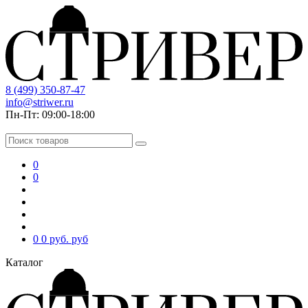
8 (499) 350-87-47
info@striwer.ru
Пн-Пт: 09:00-18:00
0
0
0
0 руб.
руб
Каталог