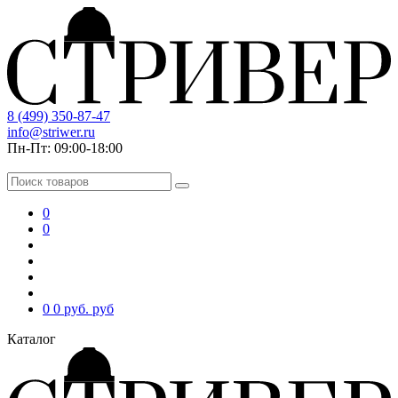
8 (499) 350-87-47
info@striwer.ru
Пн-Пт: 09:00-18:00
0
0
0
0 руб.
руб
Каталог