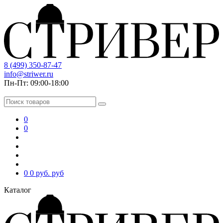
8 (499) 350-87-47
info@striwer.ru
Пн-Пт: 09:00-18:00
0
0
0
0 руб.
руб
Каталог