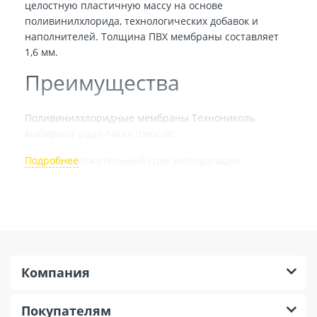
целостную пластичную массу на основе
поливинилхлорида, технологических добавок и
наполнителей. Толщина ПВХ мембраны составляет
1,6 мм.
Преимущества
Поливинилхлоридные мембраны Технониколь
выбирают ради таких плюсов:
продолжительный срок эксплуатации;
стойкость к микроорганизмам;
высокий уровень стойкости к химическим
компонентам;
устойчивость к механическим нагрузкам;
повышенная прочность;
Компания
высокий уровень эластичности.
Покупателям
Полимерные мембраны отличаются фактурной