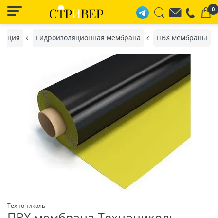
0
ляция
Гидроизоляционная мембрана
ПВХ мембраны
Технониколь
ПВХ мембрана Технониколь