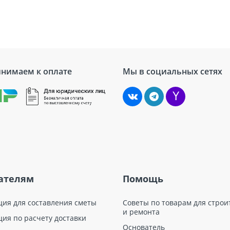
Для деформационных швов,
Серый
2 кг/м²
ыве
170 %
нимаем к оплате
Мы в социальных сетях
ых смесей бренда
Рекс
Цена
От 745,00 руб за шт
От 826,00 руб за шт
От 7912,00 руб за комплект
ателям
Помощь
От 820,00 руб за шт
От 1781,00 руб за комплект
ция для составления сметы
Советы по товарам для строи
и ремонта
ция по расчету доставки
От 1342,00 руб за шт
Основатель