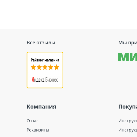
Объекты применения
Цвет
Расход при толщине 1 мм
Относительное удлинение при разр
Все отзывы
Мы при
Стоимость ремонтн
Наименование
РЕКС R3
РЕКС R4
РЕКС АКВА ДЕНСИТ
Компания
Покуп
РЕКС АР
РЕКС АР-ФМ
О нас
Инструк
Реквизиты
Инструк
РЕКС БАРЬЕР