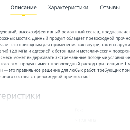
Описание
Характеристики
Отзывы
рдеющий, высокоэффективный ремонтный состав,, предназначе
рожных мостах. Данный продукт обладает превосходной прочн
елает его пригодным для применения как внутри, так и снару
гиб 12,8 МПа и адгезией к бетонным и металлическим поверхно
о смесь может выдерживать экстремальные погодные условия бе
того, этот продукт имеет превосходный расход при толщине 1 м
 ВН — это правильное решение для любых работ, требующих п
ерного состава с превосходной прочностью!
теристики
Рекс
≥ 12,8 МПа