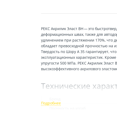
РЕКС Акрилик Эласт ВН — это быстротве
деформационных швах, также для автодо
удлинением при растяжении 170%, что д
обладает превосходной прочностью на из
Твердость по Шору А 35 гарантирует, чт
эксплуатационных характеристик. Кроме 
упругости 500 МПа. РЕКС Акрилик Эласт
высокоэффективного акрилового эластом
Технические харак
Бренд
Прочность на изгиб