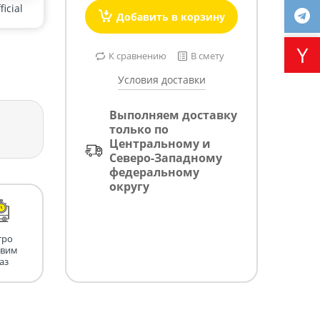
icial
Добавить в корзину
К сравнению
В смету
Условия доставки
Выполняем доставку
только по
Центральному и
Северо-Западному
федеральному
округу
тро
авим
аз