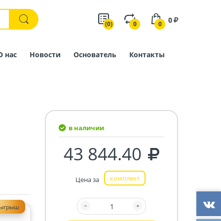
0
(0)
0
0
О нас
Новости
Основатель
Контакты
в наличии
43 844.40
комплект
Цена за
зыгрыш