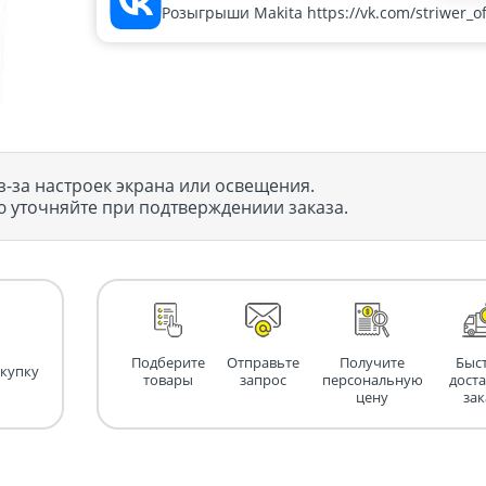
Розыгрыши Makita https://vk.com/striwer_off
з-за настроек экрана или освещения.
 уточняйте при подтверждениии заказа.
Подберите
Отправьте
Получите
Быс
окупку
товары
запрос
персональную
дост
цену
зак