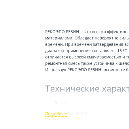
РЕКС ЭПО РЕЗИН — это высокоэффективна
материалами. Обладает невероятно силь
времени. При времени затвердевания все
диапазон применения составляет +15 ºС — 
отличается высокой смачиваемостью и ти
ремонтная смесь также устойчива к щело
Используя РЕКС ЭПО РЕЗИН , вы можете 
Технические харак
Бренд
Адгезия к бетону
Время до отлипа пальца