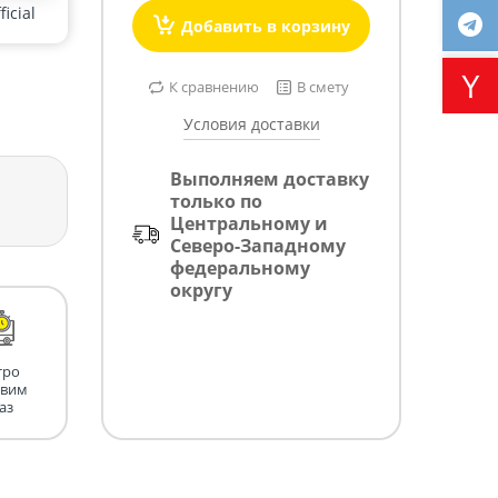
icial
Добавить в корзину
К сравнению
В смету
Условия доставки
Выполняем доставку
только по
Центральному и
Северо-Западному
федеральному
округу
тро
авим
аз