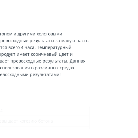
тоном и другими холстовыми
ревосходные результаты за малую часть
тся всего 4 часа. Температурный
. Продукт имеет коричневый цвет и
ивает превосходные результаты. Данная
использования в различных средах.
ревосходными результатами!
кс
евышает когезию бетона
часа