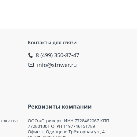
я бетона
уток
15 МПа
Контакты для связи
8 (499) 350-87-47
info@striwer.ru
Реквизиты компании
тельства
ООО «Стривер»: ИНН 7728462067 КПП
772801001 ОГРН 1197746151789
Офис: г. Одинцово Трёхгорная ул., 4