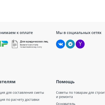
Дл
7 с
ым полимерным материалам
≥ 
ых смесей бренда
Рекс
нимаем к оплате
Мы в социальных сетях
Цена
От 745,00 руб за шт
От 826,00 руб за шт
От 7912,00 руб за комплект
От 820,00 руб за шт
ателям
Помощь
От 1781,00 руб за комплект
ция для составления сметы
Советы по товарам для строи
От 1342,00 руб за шт
и ремонта
ция по расчету доставки
От 1688,00 руб за шт
Основатель