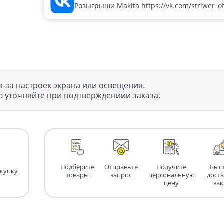
Розыгрыши Makita https://vk.com/striwer_off
з-за настроек экрана или освещения.
 уточняйте при подтверждениии заказа.
Подберите
Отправьте
Получите
Быс
окупку
товары
запрос
персональную
дост
цену
зак