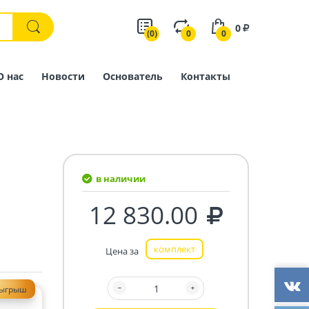
0
(0)
0
0
О нас
Новости
Основатель
Контакты
в наличии
12 830.00
комплект
Цена за
зыгрыш