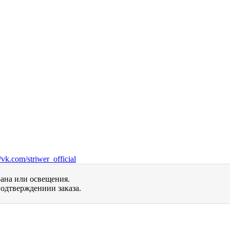
vk.com/striwer_official
рана или освещения.
одтверждениии заказа.