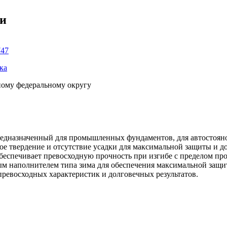
ки
747
ка
ному федеральному округу
дназначенный для промышленных фундаментов, для автостояно
е твердение и отсутствие усадки для максимальной защиты и до
обеспечивает превосходную прочность при изгибе с пределом про
тым наполнителем типа зима для обеспечения максимальной за
ревосходных характеристик и долговечных результатов.