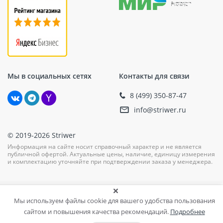
Расход
1900 кг/м3
Адгезия к бетону
2 МПа
Стоимость ремонтных
смесей бренда
Рекс
Мы в социальных сетях
Контакты для связи
Наименование
Цена
8 (499) 350-87-47
info@striwer.ru
РЕКС R3
От 745,00 руб за шт
РЕКС АКВА
От 7912,00 руб за
© 2019-2026 Striwer
ДЕНСИТ
комплект
Информация на сайте носит справочный характер и не является
публичной офертой. Актуальные цены, наличие, единицу измерения
РЕКС АР
От 820,00 руб за шт
и комплектацию уточняйте при подтверждении заказа у менеджера.
От 1781,00 руб за
РЕКС АР-ФМ
комплект
Мы используем файлы cookie для вашего удобства пользования
РЕКС БАРЬЕР
От 1342,00 руб за шт
сайтом и повышения качества рекомендаций.
Подробнее
РЕКС БС
От 1688,00 руб за шт