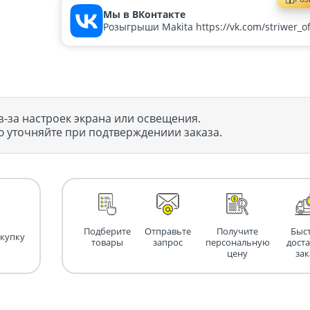
Мы в ВКонтакте
Розыгрыши Makita https://vk.com/striwer_off
з-за настроек экрана или освещения.
 уточняйте при подтверждениии заказа.
Подберите
Отправьте
Получите
Быс
окупку
товары
запрос
персональную
дост
цену
зак