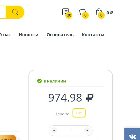
0
(0)
0
0
О нас
Новости
Основатель
Контакты
в наличии
974.98
шт
Цена за
зыгрыш