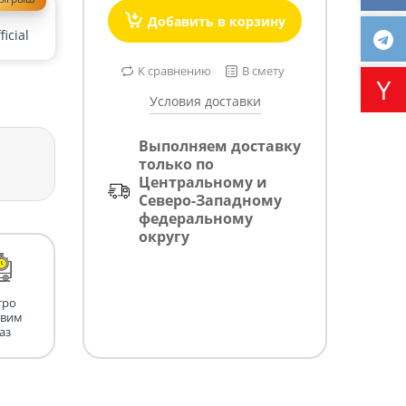
Добавить в корзину
icial
К сравнению
В смету
Условия доставки
Выполняем доставку
только по
Центральному и
Северо-Западному
федеральному
округу
тро
авим
аз