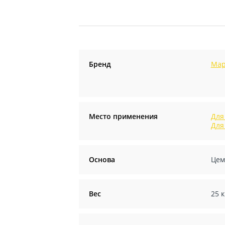
Бренд
Map
Место применения
Для
Для
Основа
Цем
Вес
25 к