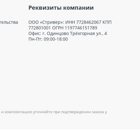
Реквизиты компании
тельства
ООО «Стривер»: ИНН 7728462067 КПП
772801001 ОГРН 1197746151789
Офис: г. Одинцово Трёхгорная ул., 4
Пн-Пт: 09:00-18:00
 и комплектацию уточняйте при подтверждении заказа у