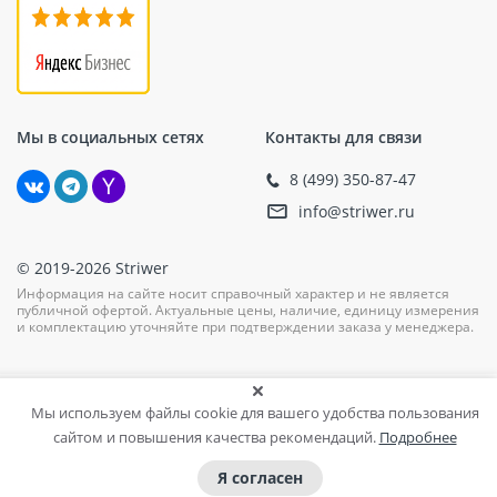
эксплуатацию в широком диапазоне
температур от -50 до +80 °С, что позволяет
использовать её в различных климатических
условиях.
Применение
Мы в социальных сетях
Контакты для связи
Ремонтная воронка Termoclip ВФР-ТО подходит для
8 (499) 350-87-47
установки на кровли зданий с любыми видами
покрытий. Она может быть использована как с
info@striwer.ru
новыми, так и со старыми системами отвода сточных
вод. Благодаря своей конструкции она легко
© 2019-2026 Striwer
адаптируется под стальные, чугунные или
Информация на сайте носит справочный характер и не является
пластиковые трубы.
публичной офертой. Актуальные цены, наличие, единицу измерения
и комплектацию уточняйте при подтверждении заказа у менеджера.
Монтаж
Установка данной модели не требует специальных
Мы используем файлы cookie для вашего удобства пользования
навыков или инструментов и может быть выполнена
сайтом и повышения качества рекомендаций.
Подробнее
как профессионалами, так и самостоятельно при
следовании инструкции производителя.
Я согласен