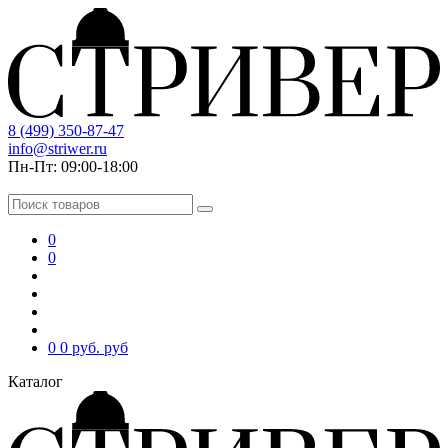
8 (499) 350-87-47
info@striwer.ru
Пн-Пт: 09:00-18:00
0
0
0
0 руб.
руб
Каталог