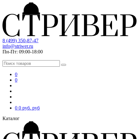
8 (499) 350-87-47
info@striwer.ru
Пн-Пт: 09:00-18:00
0
0
0
0 руб.
руб
Каталог