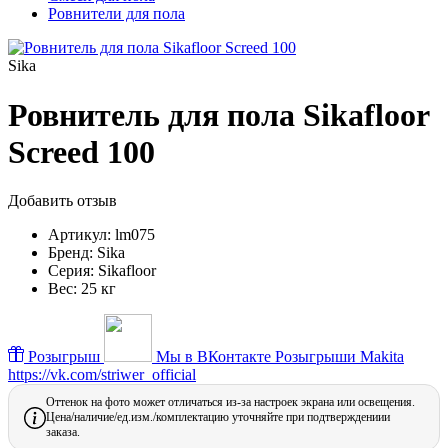
Ровнители для пола
Sika
Ровнитель для пола Sikafloor
Screed 100
Добавить отзыв
Артикул:
lm075
Бренд:
Sika
Серия:
Sikafloor
Вес:
25 кг
Розыгрыш
Мы в ВКонтакте
Розыгрыши Makita
https://vk.com/striwer_official
Оттенок на фото может отличаться из-за настроек экрана или освещения.
Цена/наличие/ед.изм./комплектацию уточняйте при подтверждениии
заказа.