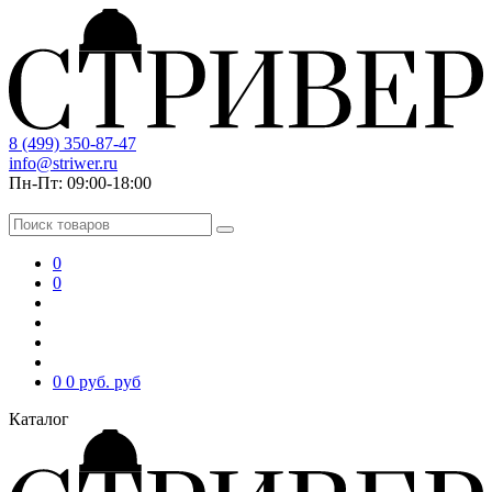
8 (499) 350-87-47
info@striwer.ru
Пн-Пт: 09:00-18:00
0
0
0
0 руб.
руб
Каталог