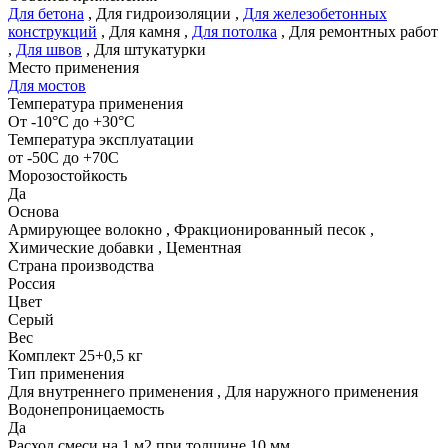
Для бетона
,
Для гидроизоляции
,
Для железобетонных
конструкций
,
Для камня
,
Для потолка
,
Для ремонтных работ
,
Для швов
,
Для штукатурки
Место применения
Для мостов
Температура применения
От -10°С до +30°С
Температура эксплуатации
от -50С до +70С
Морозостойкость
Да
Основа
Армирующее волокно
,
Фракционированный песок
,
Химические добавки
,
Цементная
Страна производства
Россия
Цвет
Серый
Вес
Комплект 25+0,5 кг
Тип применения
Для внутреннего применения
,
Для наружного применения
Водонепроницаемость
Да
Расход смеси на 1 м2 при толщине 10 мм