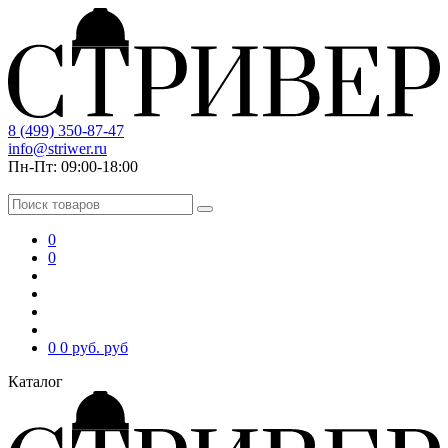
8 (499) 350-87-47
info@striwer.ru
Пн-Пт: 09:00-18:00
0
0
0
0 руб.
руб
Каталог