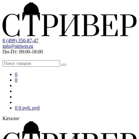
8 (499) 350-87-47
info@striwer.ru
Пн-Пт: 09:00-18:00
0
0
0
0 руб.
руб
Каталог