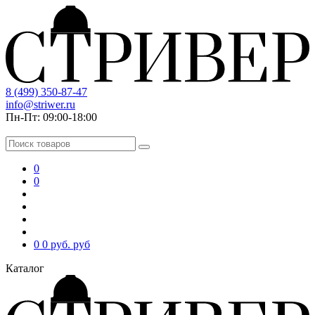
8 (499) 350-87-47
info@striwer.ru
Пн-Пт: 09:00-18:00
0
0
0
0 руб.
руб
Каталог