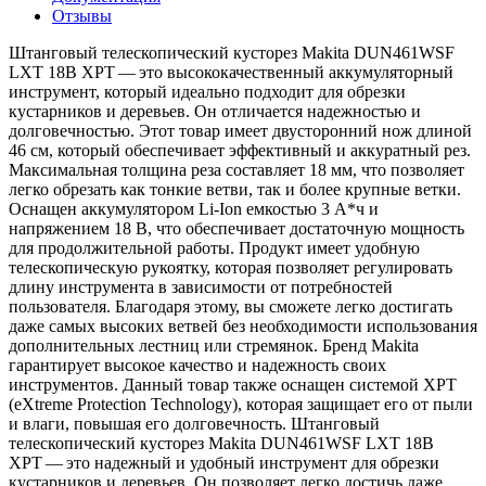
Отзывы
Штанговый телескопический кусторез Makita DUN461WSF
LXT 18В XPT — это высококачественный аккумуляторный
инструмент, который идеально подходит для обрезки
кустарников и деревьев. Он отличается надежностью и
долговечностью. Этот товар имеет двусторонний нож длиной
46 см, который обеспечивает эффективный и аккуратный рез.
Максимальная толщина реза составляет 18 мм, что позволяет
легко обрезать как тонкие ветви, так и более крупные ветки.
Оснащен аккумулятором Li-Ion емкостью 3 А*ч и
напряжением 18 В, что обеспечивает достаточную мощность
для продолжительной работы. Продукт имеет удобную
телескопическую рукоятку, которая позволяет регулировать
длину инструмента в зависимости от потребностей
пользователя. Благодаря этому, вы сможете легко достигать
даже самых высоких ветвей без необходимости использования
дополнительных лестниц или стремянок. Бренд Makita
гарантирует высокое качество и надежность своих
инструментов. Данный товар также оснащен системой XPT
(eXtreme Protection Technology), которая защищает его от пыли
и влаги, повышая его долговечность. Штанговый
телескопический кусторез Makita DUN461WSF LXT 18В
XPT — это надежный и удобный инструмент для обрезки
кустарников и деревьев. Он позволяет легко достичь даже