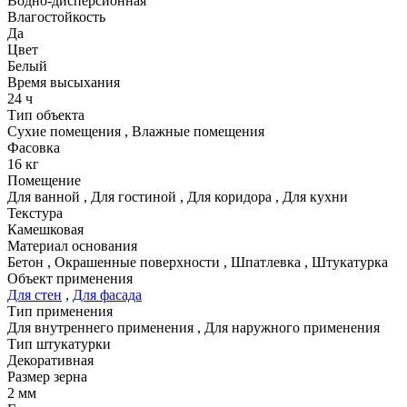
Водно-дисперсионная
Влагостойкость
Да
Цвет
Белый
Время высыхания
24 ч
Тип объекта
Сухие помещения
,
Влажные помещения
Фасовка
16 кг
Помещение
Для ванной
,
Для гостиной
,
Для коридора
,
Для кухни
Текстура
Камешковая
Материал основания
Бетон
,
Окрашенные поверхности
,
Шпатлевка
,
Штукатурка
Объект применения
Для стен
,
Для фасада
Тип применения
Для внутреннего применения
,
Для наружного применения
Тип штукатурки
Декоративная
Размер зерна
2 мм