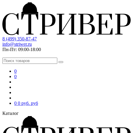
8 (499) 350-87-47
info@striwer.ru
Пн-Пт: 09:00-18:00
0
0
0
0 руб.
руб
Каталог