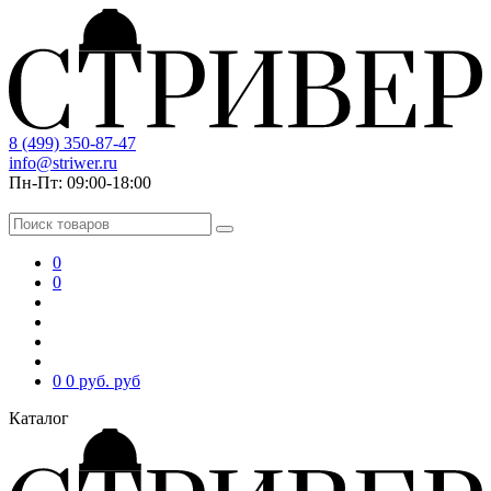
8 (499) 350-87-47
info@striwer.ru
Пн-Пт: 09:00-18:00
0
0
0
0 руб.
руб
Каталог